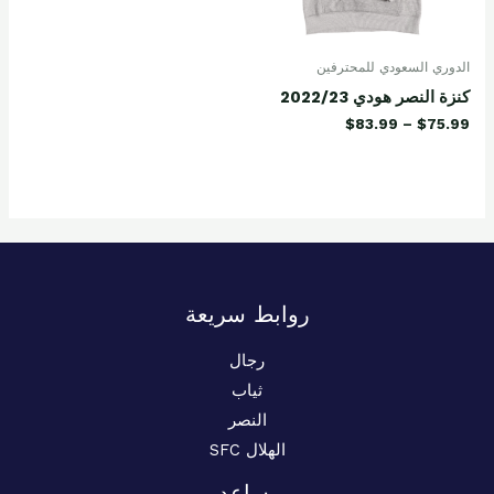
الدوري السعودي للمحترفين
كنزة النصر هودي 2022/23
$
83.99
–
$
75.99
روابط سريعة
رجال
ثياب
النصر
الهلال SFC
يساعد