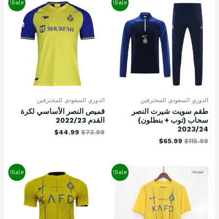
Sale!
Sale!
الدوري السعودي للمحترفين
الدوري السعودي للمحترفين
طقم سويت شيرت النصر
قميص النصر الأساسي لكرة
سحاب (توب + بنطلون)
القدم 2022/23
2023/24
$
44.99
$
73.98
$
65.99
$
115.98
Sale!
Sale!