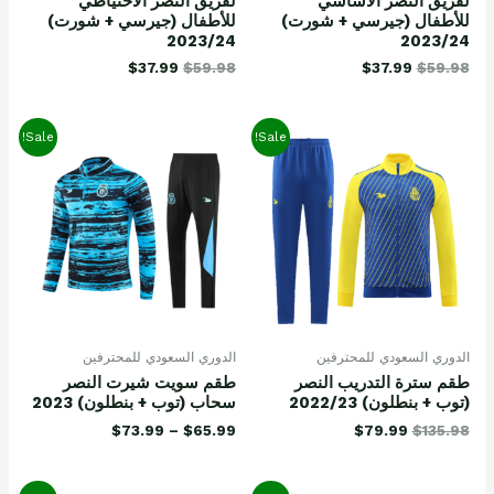
لفريق النصر الأساسي
لفريق النصر الاحتياطي
للأطفال (جيرسي + شورت)
للأطفال (جيرسي + شورت)
2023/24
2023/24
$
37.99
$
59.98
$
37.99
$
59.98
Sale!
Sale!
الدوري السعودي للمحترفين
الدوري السعودي للمحترفين
طقم سترة التدريب النصر
طقم سويت شيرت النصر
(توب + بنطلون) 2022/23
سحاب (توب + بنطلون) 2023
$
73.99
–
$
65.99
$
79.99
$
135.98